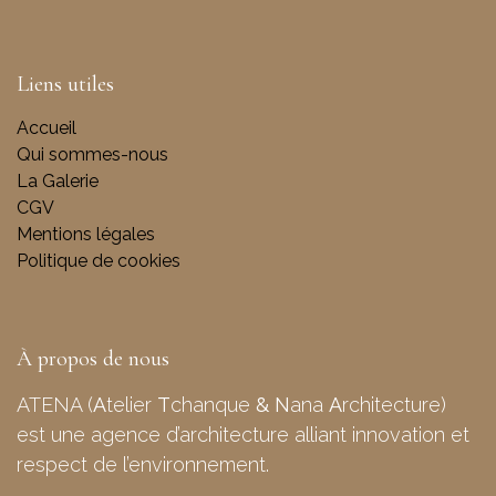
Liens utiles
Accueil
Qui sommes-nous
La Galerie
CGV
Mentions légales
Politique de cookies
À propos de nous
ATENA (
A
telier
T
chanque
&
N
ana
A
rchitecture)
est une agence d’architecture alliant innovation et
respect de l’environnement.