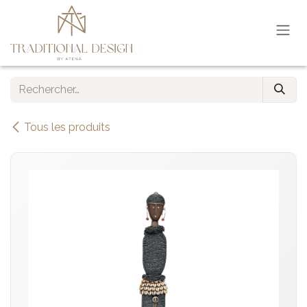
Se rendre au contenu
Tous les produits