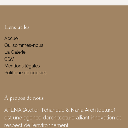
Liens utiles
Accueil
Qui sommes-nous
La Galerie
CGV
Mentions légales
Politique de cookies
À propos de nous
ATENA (
A
telier
T
chanque
&
N
ana
A
rchitecture)
est une agence d’architecture alliant innovation et
respect de l’environnement.