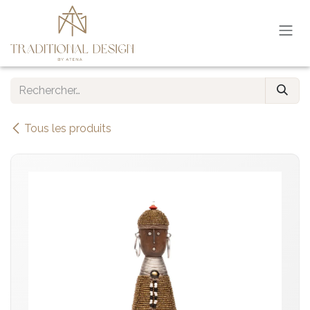
Se rendre au contenu
Tous les produits