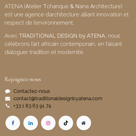
ATENA (
A
telier
T
chanque
&
N
ana
A
rchitecture)
est une agence d’architecture alliant innovation et
respect de l’environnement.
Avec
TRADITIONAL DESIGN by ATENA
, nous
célébrons l’art africain contemporain, en faisant
dialoguer tradition et modernité.
Rejoignez-nous
Contactez-nous
contact@traditionaldesignbyatena.com
+33 1 83 63 91 74