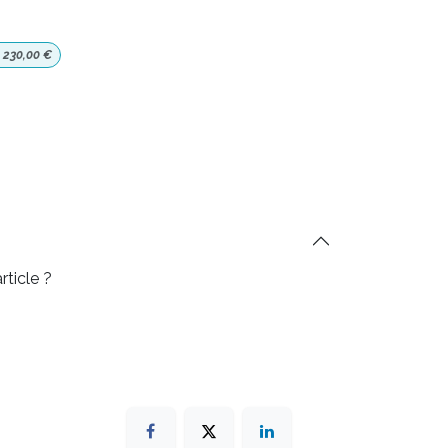
230,00
€
rticle ?