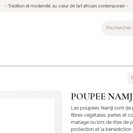
- Tradition et modernité, au cœur de l’art africain contemporain -
 démarche éthique
Retour aux sources
La Galerie
POUPEE NAMJI
Les poupées Namji sont de pet
fibres végétales, perles et co
mariage ou lors de rites de p
protection et la bénédiction