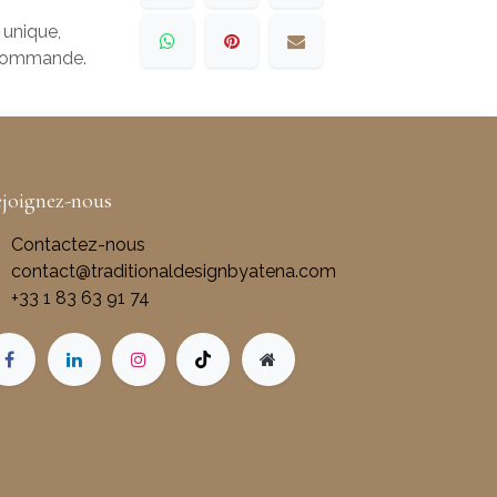
 unique,
 commande.
joignez-nous
Contactez-nous
contact@traditionaldesignbyatena.com
+33 1 83 63 91 74