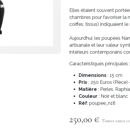
Elles étaient souvent portée
chambres pour favoriser la ma
coiffes, tissus) indiquaient le 
Aujourd’hui, les poupées Nam
artisanale et leur valeur sy
intérieurs contemporains c
Caractéristiques principales :
Dimensions
: 15 cm
Prix
: 250 Euros (Pièce)
Matière
: Perles, Raphia
Couleur
: Noir et blanc
Réf
: poupee_n18
250,00
€
Toutes taxes c