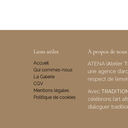
Liens utiles
À propos de nous
Accueil
ATENA (
A
telier
T
Qui sommes-nous
une agence d’arch
La Galerie
respect de l’env
CGV
Mentions légales
Avec
TRADITIO
Politique de cookies
célébrons l’art a
dialoguer traditi