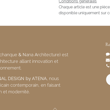
Conditions générales
Chaque article est une pièce
disponible uniquement sur
Re
chanque
&
N
ana
A
rchitecture) est
itecture alliant innovation et
ironnement.
NAL DESIGN by ATENA
, nous
fricain contemporain, en faisant
on et modernité.