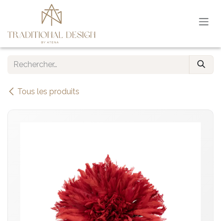
Se rendre au contenu
Tous les produits