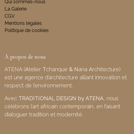
Qui sommes-nous
La Galerie
CGV
Mentions légales
Politique de cookies
À propos de nous
ATENA (
A
telier
T
chanque
&
N
ana
A
rchitecture)
est une agence d’architecture alliant innovation et
respect de l’environnement.
Avec
TRADITIONAL DESIGN by ATENA
, nous
célébrons l’art africain contemporain, en faisant
dialoguer tradition et modernité.