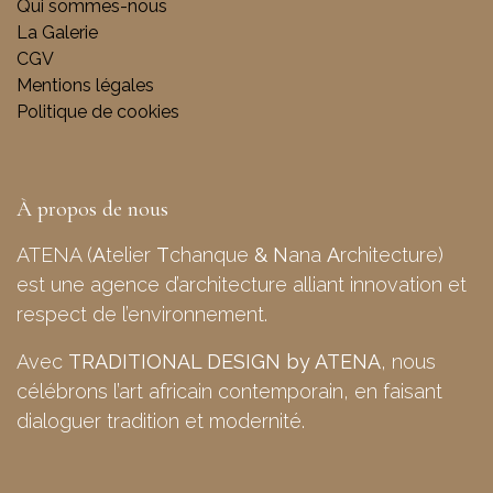
Qui sommes-nous
La Galerie
CGV
Mentions légales
Politique de cookies
À propos de nous
ATENA (
A
telier
T
chanque
&
N
ana
A
rchitecture)
est une agence d’architecture alliant innovation et
respect de l’environnement.
Avec
TRADITIONAL DESIGN by ATENA
, nous
célébrons l’art africain contemporain, en faisant
dialoguer tradition et modernité.