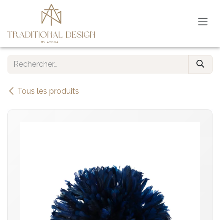
Se rendre au contenu
Tous les produits