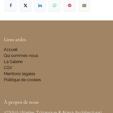
Liens utiles
Accueil
Qui sommes-nous
La Galerie
CGV
Mentions légales
Politique de cookies
À propos de nous
ATENA (
A
telier
T
chanque
&
N
ana
A
rchitecture)