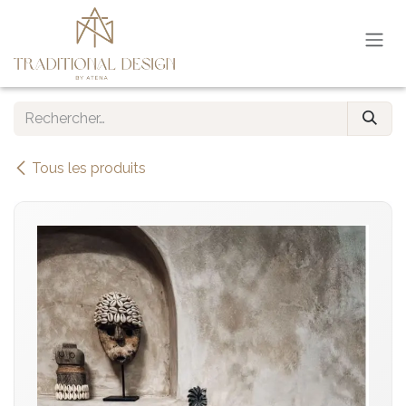
Se rendre au contenu
Tous les produits