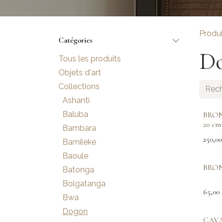
Produi
Catégories
D
Tous les produits
Objets d'art
Collections
Ashanti
Baluba
BRON
20 cm
Bambara
250,00
Bamileke
Baoule
BRO
Batonga
Bolgatanga
65,00
Bwa
Dogon
CAV