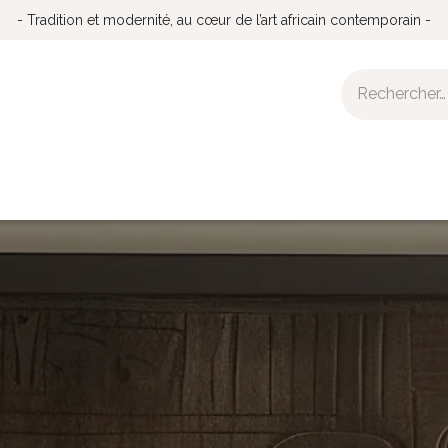
- Tradition et modernité, au cœur de l’art africain contemporain -
 démarche éthique
Retour aux sources
La Galerie