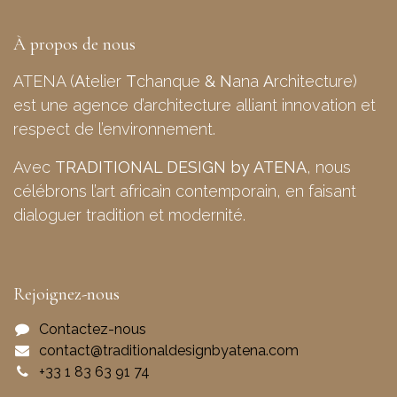
À propos de nous
ATENA (
A
telier
T
chanque
&
N
ana
A
rchitecture)
est une agence d’architecture alliant innovation et
respect de l’environnement.
Avec
TRADITIONAL DESIGN by ATENA
, nous
célébrons l’art africain contemporain, en faisant
dialoguer tradition et modernité.
Rejoignez-nous
Contactez-nous
contact@traditionaldesignbyatena.com
+33 1 83 63 91 74