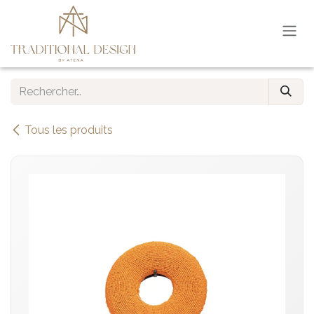
Se rendre au contenu
Tous les produits